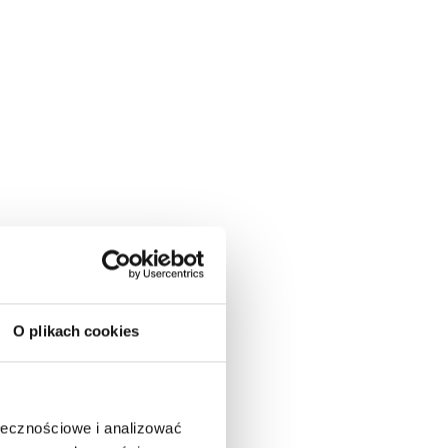
rmować, iż zostały pozyskane środki w
amach Programu ” Klub” – edycja 2023.
rtowych oraz wynagrodzenie dla trenerów
wadzenie zajęć przez wykwalifikowanych
a spędzania wolnego czasu może być
Ministerstwu Sportu za zaufanie.
O plikach cookies
ołecznościowe i analizować