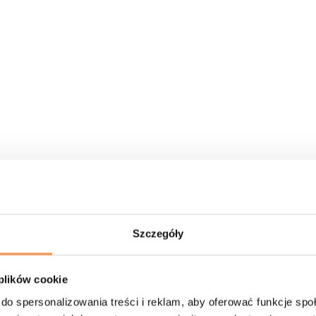
ację działania pn. PROGRAM KLUB 2023. Miło nam poinfo
ultury Fizycznej – Ministerstwo Sportu i Turystyki w r
przętu sportowego potrzebnego do realizacji zajęć spo
;
wności fizycznej wśród dzieci i młodzieży poprzez pro
orozwojowy, aktywizujący, pokazujący, że aktywna form
owemu Zrzeszeniu Ludowych Zespołów Sportowych oraz 
Szczegóły
 plików cookie
do spersonalizowania treści i reklam, aby oferować funkcje sp