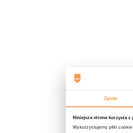
Program Klub 2023
Z końcem listopada zakończyliśmy realiz
wysokości 10.000 zł z Funduszu Rozwoju K
Środki zostały przeznaczone na zakup s
prowadzących zajęcia. Zakupione zostały 
– lotki,
Celem zadania jest upowszechnienie akty
trenerów. Zajęcia miały charakter ogóln
ciekawa i zdrowa.
Dziękujemy operatorowi projektu – Kraj
Zgoda
Niniejsza strona korzysta z
FOTO
Wykorzystujemy pliki cookie 