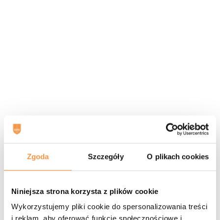
506 121 584
, 694 133 622
Zadzwoń!
Obóz zimowy w Gorlicach
SPONSORZY
Zgoda
Szczegóły
O plikach cookies
Niniejsza strona korzysta z plików cookie
Wykorzystujemy pliki cookie do spersonalizowania treści
i reklam, aby oferować funkcje społecznościowe i