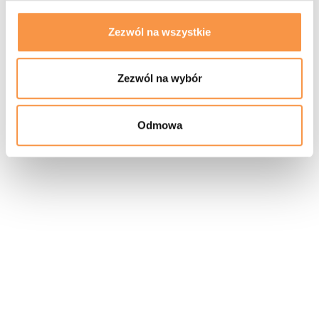
Zezwól na wszystkie
KONTAKT
MEDIA
Zezwól na wybór
Zbigniew Jasiulewicz
Facebook
506 121 584
Instagram
abkrak@wp.pl
YouTube
Odmowa
Tomasz Urbanik
694 133 622
abkrak@wp.pl
© AKADEMIA BADMINTONA Wszelkie Prawa Zastrzeżone 2021
| Projekt & Realizacja