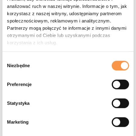
PARTNERZY
analizować ruch w naszej witrynie. Informacje o tym, jak
korzystasz z naszej witryny, udostępniamy partnerom
społecznościowym, reklamowym i analitycznym.
Partnerzy mogą połączyć te informacje z innymi danymi
otrzymanymi od Ciebie lub uzyskanymi podczas
korzystania z ich usług.
AKADEMIA
Wybór
Niezbędne
zgody
Aktualnosci
Trenerzy i Zawodnicy
Preferencje
Obozy sportowe
Lekcje indywidualne
Grafik zajęć
Statystyka
Cennik
Gdzie gramy
Marketing