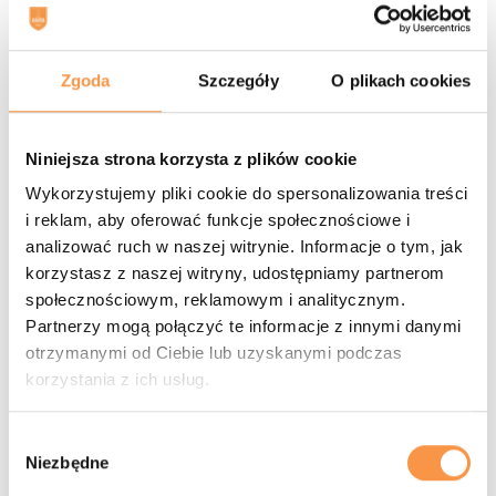
Debel mężczyzn (poziom średnio
zaawansowany)
, MD B
1. Tomasz Gil, Łukasz Kubicki
Zgoda
Szczegóły
O plikach cookies
2. Kuba Cygowski, Marcin Kulesza
3/4. Wiktor Sałek, Mikołaj Szczepankiewicz oraz
Przemysław Goraj, Tomasz Rosiński
Niniejsza strona korzysta z plików cookie
Debel kobiet (poziom zaawansowany)
, WD A
Wykorzystujemy pliki cookie do spersonalizowania treści
1. Julia Bojarowska, Anastasia Volkova
i reklam, aby oferować funkcje społecznościowe i
2. Krystyna Polakowska, Karolina Żeromska
analizować ruch w naszej witrynie. Informacje o tym, jak
3/4. Anna Kocimska, Ula Trusińska oraz Aleksandra
korzystasz z naszej witryny, udostępniamy partnerom
Kołodziej, Dagmara Pękała
społecznościowym, reklamowym i analitycznym.
Debel kobiet (poziom średnio zaawansowany)
,
Partnerzy mogą połączyć te informacje z innymi danymi
WD B
otrzymanymi od Ciebie lub uzyskanymi podczas
1. Daria Kordiukova, Katarzyna Tylman
korzystania z ich usług.
2. Justyna Kubicka, Aleksandra Raczkiewicz
3/4. Hanna Ludwiczak, Ewa Ossowska oraz Huyen
Nari, Tra Huong
Wybór
Niezbędne
Supermikst open
zgody
1. Tomasz Matoga, Stefania Stefańczyk