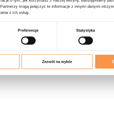
ormacje o tym, jak korzystasz z naszej witryny, udostępniamy p
Partnerzy mogą połączyć te informacje z innymi danymi otrzym
nia z ich usług.
Preferencje
Statystyka
SPONSORZY
Zezwól na wybór
Z
PARTNERZY