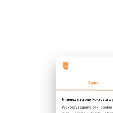
✍️Zapisy: https://akademiabadmintona.pl/wa
Zapraszamy serdecznie zadbajcie o formę
Do zobaczenia na treningach!
Zgoda
Niniejsza strona korzysta z
Wykorzystujemy pliki cookie 