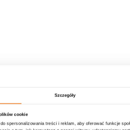
rszawa/oferta/turnieje/
 z Akademią Badmintona Warszawa🧡🙌
Szczegóły
 plików cookie
do spersonalizowania treści i reklam, aby oferować funkcje sp